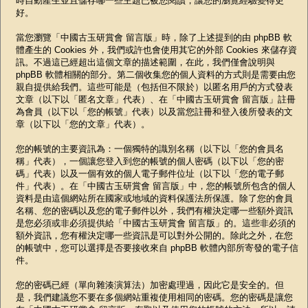
時自動產生並且儲存哪一些主題已被您閱讀，讓您的瀏覽經驗變得更
好。
當您瀏覽「中國古玉研賞會 留言版」時，除了上述提到的由 phpBB 軟
體產生的 Cookies 外，我們或許也會使用其它的外部 Cookies 來儲存資
訊。不過這已經超出這個文章的描述範圍，在此，我們僅會說明與
phpBB 軟體相關的部分。第二個收集您的個人資料的方式則是需要由您
親自提供給我們。這些可能是（包括但不限於）以匿名用戶的方式發表
文章（以下以「匿名文章」代表）、在「中國古玉研賞會 留言版」註冊
為會員（以下以「您的帳號」代表）以及當您註冊和登入後所發表的文
章（以下以「您的文章」代表）。
您的帳號的主要資訊為：一個獨特的識別名稱（以下以「您的會員名
稱」代表），一個讓您登入到您的帳號的個人密碼（以下以「您的密
碼」代表）以及一個有效的個人電子郵件位址（以下以「您的電子郵
件」代表）。在「中國古玉研賞會 留言版」中，您的帳號所包含的個人
資料是由這個網站所在國家或地域的資料保護法所保護。除了您的會員
名稱、您的密碼以及您的電子郵件以外，我們有權決定哪一些額外資訊
是您必須或非必須提供給「中國古玉研賞會 留言版」的。這些非必須的
額外資訊，您有權決定哪一些資訊是可以對外公開的。除此之外，在您
的帳號中，您可以選擇是否要接收來自 phpBB 軟體內部所寄發的電子信
件。
您的密碼已經（單向雜湊演算法）加密處理過，因此它是安全的。但
是，我們建議您不要在多個網站重複使用相同的密碼。您的密碼是讓您