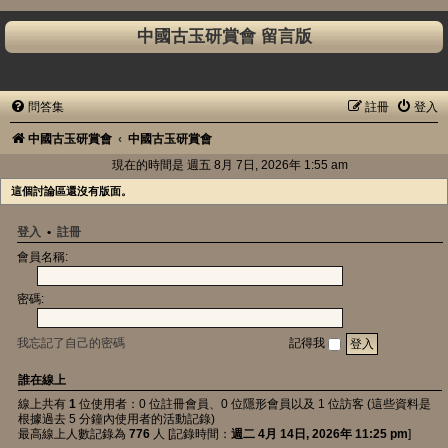
中國古玉研賞會 留言版
問答集
註冊
登入
中國古玉研賞會
中國古玉研賞會
現在的時間是 週五 8月 7日, 2026年 1:55 am
這個討論區還沒有版面。
登入
•
註冊
會員名稱:
密碼:
我忘記了自己的密碼
記得我
誰在線上
線上共有
1
位使用者：0 位註冊會員、0 位隱形會員以及 1 位訪客 (這些資料是
根據過去 5 分鐘內使用者的活動記錄)
最高線上人數記錄為
776
人 [記錄時間：
週二 4月 14日, 2026年 11:25 pm
]