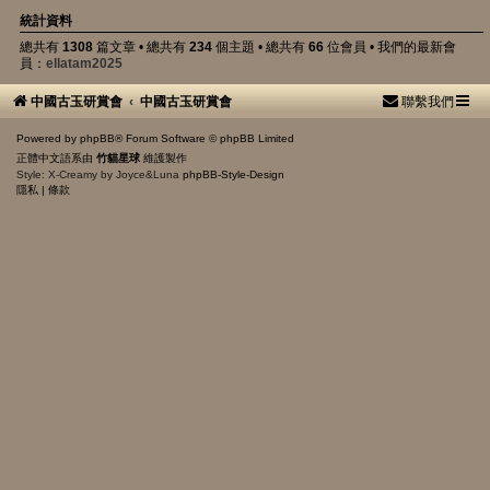
統計資料
總共有
1308
篇文章 • 總共有
234
個主題 • 總共有
66
位會員 • 我們的最新會
員：
ellatam2025
中國古玉研賞會
中國古玉研賞會
聯繫我們
Powered by
phpBB
® Forum Software © phpBB Limited
正體中文語系由
竹貓星球
維護製作
Style: X-Creamy by Joyce&Luna
phpBB-Style-Design
隱私
|
條款